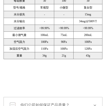
每箱数量
50
100
50
型号/规格
常规型
小微型
复合型
水分损失
-
-
15mg
水分输出
-
-
34mg/@500VT
过滤效率
>99.99%
>99.99%
>99.99%
最小潮气量
100mL
75mL
200mL
空气阻力
100Pa
90Pa
100Pa
加湿后空气阻力
110Pa
100Pa
120Pa
重量
34g
21g
43g
你们公司如何保证产品质量？